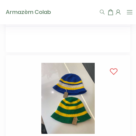
TEST93747
Armazèm Colab
Lu Troian