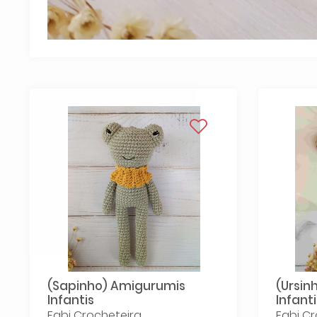
(Sapinho) Amigurumis
(Ursin
Infantis
Infanti
Fabi Crocheteira
Fabi Cr