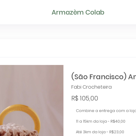
Armazèm Colab
(São Francisco) A
Fabi Crocheteira
R$ 105,00
Combine a entrega com a loja
11 a 15km da loja - R$40,00
Até 3km da loja - R$23,00