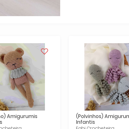
ho) Amigurumis
(Polvinhos) Amiguru
s
Infantis
ocheteira
Fabi Crocheteira