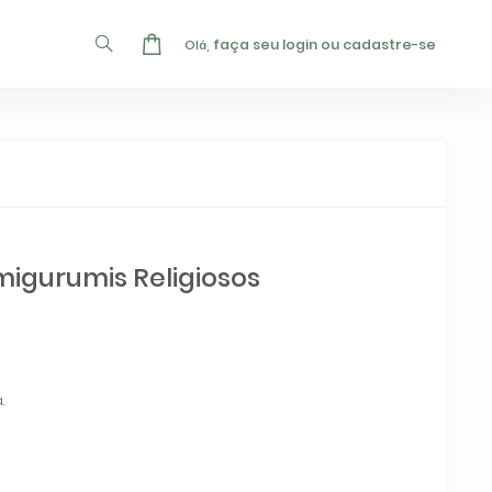
faça seu login ou cadastre-se
Olá,
migurumis Religiosos
.