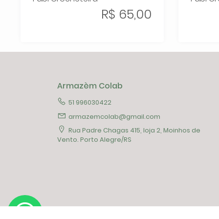
R$ 65,00
Armazèm Colab
51 996030422
armazemcolab@gmail.com
Rua Padre Chagas 415, loja 2, Moinhos de
Vento. Porto Alegre/RS
Copyright © 2026 Armazèm Colab