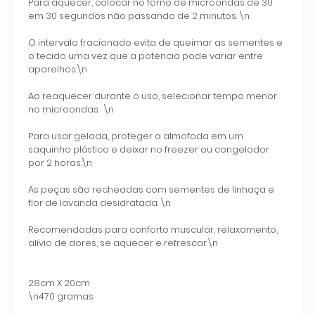
Para aquecer, colocar no forno de microondas de 30
em 30 segundos não passando de 2 minutos.
\n
O intervalo fracionado evita de queimar as sementes e
o tecido uma vez que a potência pode variar entre
aparelhos.
\n
Ao reaquecer durante o uso, selecionar tempo menor
no microondas.
\n
Para usar gelada, proteger a almofada em um
saquinho plástico e deixar no freezer ou congelador
por 2 horas.
\n
As peças são recheadas com sementes de linhaça e
flor de lavanda desidratada.
\n
Recomendadas para conforto muscular, relaxamento,
alívio de dores, se aquecer e refrescar.
\n
28cm X 20cm
\n
470 gramas