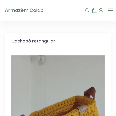
TEST93747
Armazèm Colab
Cachepô retangular